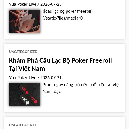
Vua Poker Live
/
2026-07-25
![câu lạc bộ poker freeroll]
(/static/files/media/0
UNCATEGORIZED
Khám Phá Câu Lạc Bộ Poker Freeroll
Tại Việt Nam
Vua Poker Live
/
2026-07-21
Poker ngày càng trở nên phổ biến tại Việt
Nam, đặc
UNCATEGORIZED