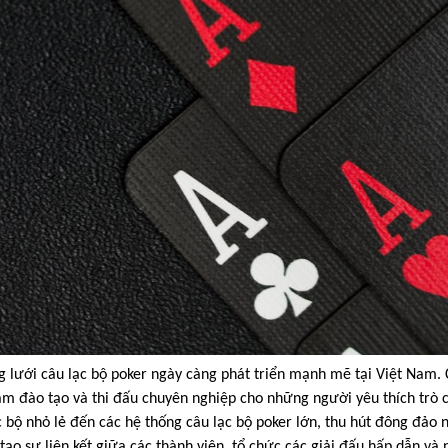
lưới câu lạc bộ poker ngày càng phát triển mạnh mẽ tại Việt Nam. C
 tâm đào tạo và thi đấu chuyên nghiệp cho những người yêu thích trò 
 bộ nhỏ lẻ đến các hệ thống câu lạc bộ poker lớn, thu hút đông đảo 
 tạo sự liên kết giữa các thành viên, tổ chức các giải đấu hấp dẫn v