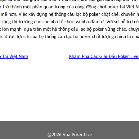
r
trở thành một phần quan trọng của cộng đồng chơi poker tại Việt 
 mẽ hơn. Việc xây dựng hệ thống câu lạc bộ poker chặt chẽ, chuyên n
rộng thị trường cho các nhà tổ chức và nhà đầu tư. Với sự hỗ trợ c
 lớn mạnh, dựa trên một hệ thống câu lạc bộ poker vững chắc, chuy
 được lợi ích của hệ thống câu lạc bộ poker chất lượng chính là ch
 Tại Việt Nam
Khám Phá Các Giải Đấu Poker Live
@2026 Vua Poker Live