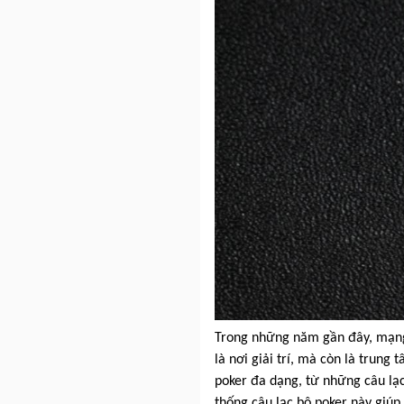
Trong những năm gần đây, mạng 
là nơi giải trí, mà còn là trung
poker đa dạng, từ những câu lạc
thống câu lạc bộ poker này giúp