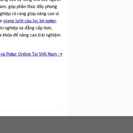
Nam, góp phần thúc đẩy phong
ghiệp rõ ràng giúp nâng cao vị
ủa
mạng lưới câu lạc bộ poker
,
ên nghiệp và đẳng cấp hơn.
ìa khóa để nâng cao trải nghiệm
 và Poker Online Tại Việt Nam →