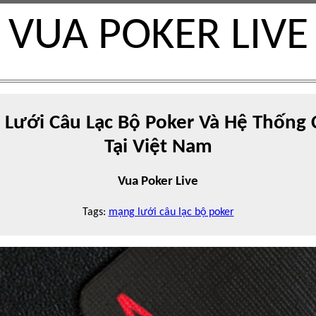
VUA POKER LIVE
ưới Câu Lạc Bộ Poker Và Hệ Thống 
Tại Việt Nam
Vua Poker Live
Tags:
mạng lưới câu lạc bộ poker