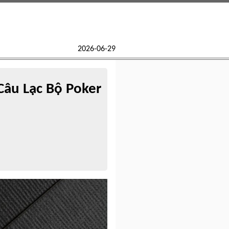
2026-06-29
Câu Lạc Bộ Poker