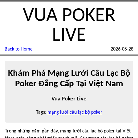
VUA POKER
LIVE
Back to Home
2026-05-28
Khám Phá Mạng Lưới Câu Lạc Bộ
Poker Đẳng Cấp Tại Việt Nam
Vua Poker Live
Tags:
mạng lưới câu lạc bộ poker
Trong những năm gần đây, mạng lưới câu lạc bộ poker tại Việt