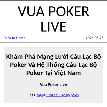
VUA POKER
LIVE
Back to Home
2026-05-25
Khám Phá Mạng Lưới Câu Lạc Bộ
Poker Và Hệ Thống Câu Lạc Bộ
Poker Tại Việt Nam
Vua Poker Live
Tags:
mạng lưới câu lạc bộ poker