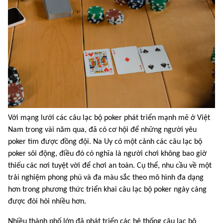
Với mạng lưới các câu lạc bộ poker phát triển mạnh mẽ ở Việt
Nam trong vài năm qua, đã có cơ hội để những người yêu
poker tìm được đồng đội. Na Uy có một cảnh các câu lạc bộ
poker sôi động, điều đó có nghĩa là người chơi không bao giờ
thiếu các nơi tuyệt vời để chơi an toàn. Cụ thể, nhu cầu về một
trải nghiệm phong phú và đa màu sắc theo mô hình đa dạng
hơn trong phương thức triển khai câu lạc bộ poker ngày càng
được đòi hỏi nhiều hơn.
Nhiều thành phố lớn đã phát triển các hệ thống câu lạc bộ