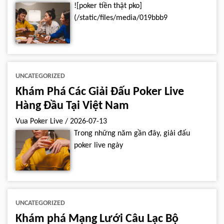
![poker tiền thật pko]
(/static/files/media/019bbb9
UNCATEGORIZED
Khám Phá Các Giải Đấu Poker Live
Hàng Đầu Tại Việt Nam
Vua Poker Live
/
2026-07-13
Trong những năm gần đây, giải đấu
poker live ngày
UNCATEGORIZED
Khám phá Mạng Lưới Câu Lạc Bộ