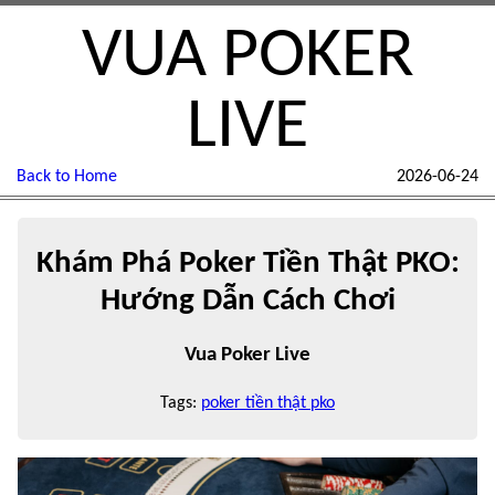
VUA POKER
LIVE
Back to Home
2026-06-24
Khám Phá Poker Tiền Thật PKO:
Hướng Dẫn Cách Chơi
Vua Poker Live
Tags:
poker tiền thật pko