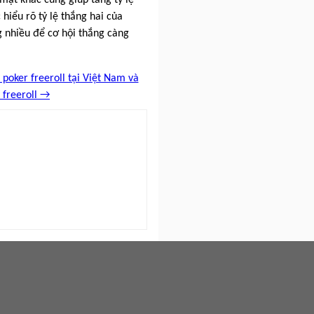
hiểu rõ tỷ lệ thắng hai của
g nhiều để cơ hội thắng càng
 poker freeroll tại Việt Nam và
 freeroll →