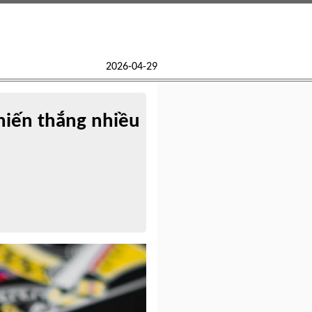
2026-04-29
chiến thắng nhiều