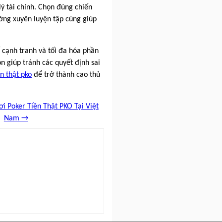
lý tài chính. Chọn đúng chiến
ường xuyên luyện tập cũng giúp
ế cạnh tranh và tối đa hóa phần
n giúp tránh các quyết định sai
ền thật pko
để trở thành cao thủ
 Poker Tiền Thật PKO Tại Việt
Nam →