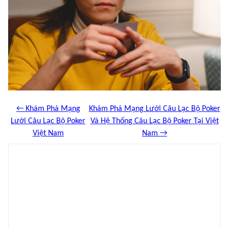
← Khám Phá Mạng
Khám Phá Mạng Lưới Câu Lạc Bộ Poker
Lưới Câu Lạc Bộ Poker
Và Hệ Thống Câu Lạc Bộ Poker Tại Việt
Việt Nam
Nam →